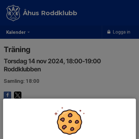
Åhus Roddklubb
Logga in
Kalender
Träning
Torsdag 14 nov 2024, 18:00-19:00
Roddklubben
Samling: 18:00