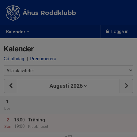
Åhus Roddklubb
Logga in
Kalender
Kalender
Gå till idag
|
Prenumerera
Augusti 2026
1
Lör
2
18:00
Träning
19:00
Sön
Klubbhuset
v.32