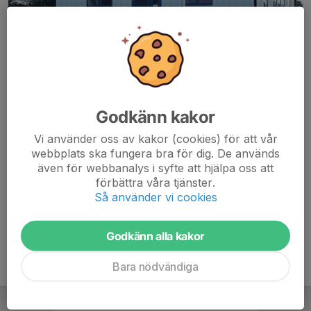
Godkänn kakor
Vi använder oss av kakor (cookies) för att vår
webbplats ska fungera bra för dig. De används
även för webbanalys i syfte att hjälpa oss att
På de här sidorna hittar du information om klubben och vår
förbättra våra tjänster.
verksamhet. Vill du veta mer så kontakta oss gärna. Du hittar
Så använder vi cookies
kontaktuppgifter
här
.
Godkänn alla kakor
Bara nödvändiga