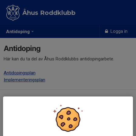
Åhus Roddklubb
Logga in
Antidoping
Antidoping
Här kan du ta del av Åhus Roddklubbs antidopingarbete.
Antidopingsplan
Implementeringsplan