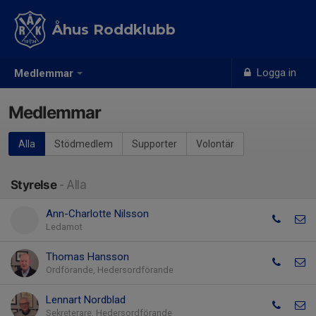
Åhus Roddklubb
Logga in
Medlemmar
Medlemmar
Alla
Stödmedlem
Supporter
Volontär
Styrelse
- Alla
Ann-Charlotte Nilsson
Ledamot
Thomas Hansson
Ordförande, Hedersordförande
Lennart Nordblad
Sekreterare, Hedersordförande