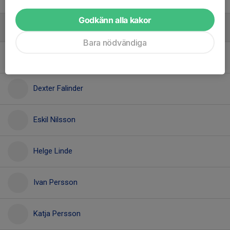
Tränare
Godkänn alla kakor
Utövare
- Alla
Bara nödvändiga
Carl Valler
Dexter Falinder
Eskil Nilsson
Helge Linde
Ivan Persson
Katja Persson