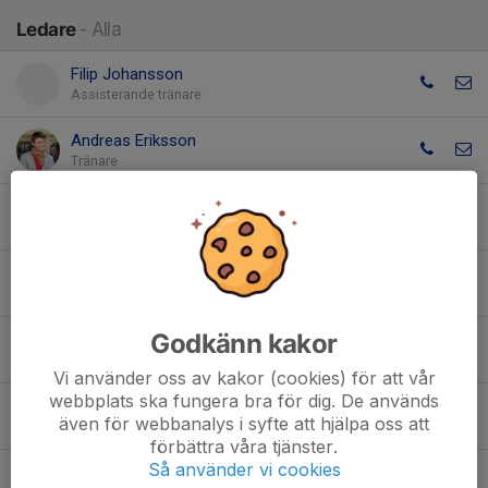
Ledare
- Alla
Filip Johansson
Assisterande tränare
Andreas Eriksson
Tränare
Mats Hartvig
Tränare
Henrik Hansson
Tränare, Hedersmedlem
Godkänn kakor
Malte Andersson
Tränare
Vi använder oss av kakor (cookies) för att vår
webbplats ska fungera bra för dig. De används
Klas Nilsson
även för webbanalys i syfte att hjälpa oss att
Tränare
förbättra våra tjänster.
Så använder vi cookies
Kristina Glantz