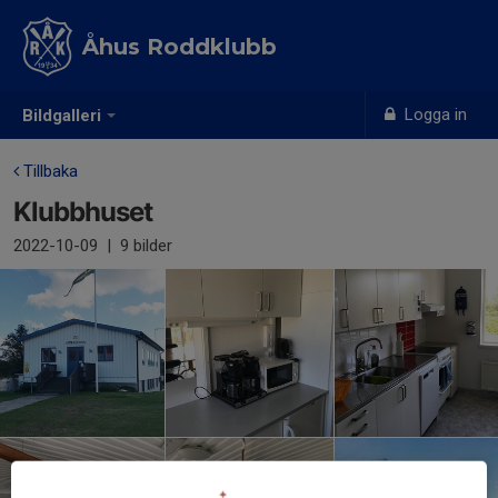
Åhus Roddklubb
Logga in
Bildgalleri
Tillbaka
Klubbhuset
2022-10-09
|
9 bilder