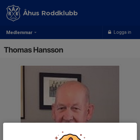
Åhus Roddklubb
Logga in
Medlemmar
Thomas Hansson