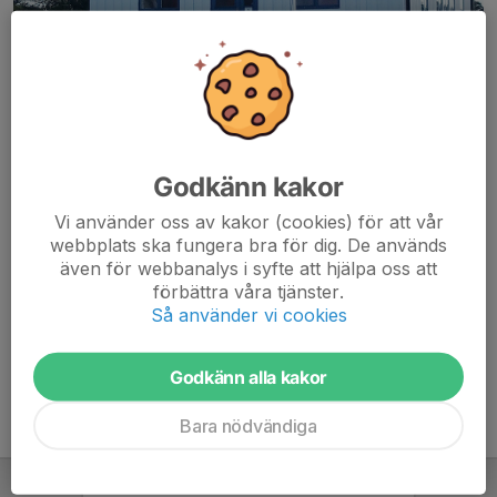
Godkänn kakor
Vi använder oss av kakor (cookies) för att vår
webbplats ska fungera bra för dig. De används
även för webbanalys i syfte att hjälpa oss att
På de här sidorna hittar du information om klubben och vår
förbättra våra tjänster.
verksamhet. Vill du veta mer så kontakta oss gärna. Du hittar
Så använder vi cookies
kontaktuppgifter
här
.
Godkänn alla kakor
Bara nödvändiga