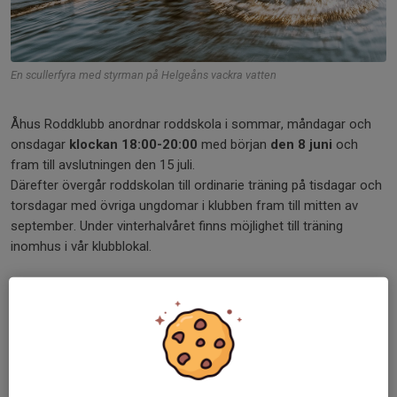
En scullerfyra med styrman på Helgeåns vackra vatten
Åhus Roddklubb anordnar roddskola i sommar, måndagar och
onsdagar
klockan 18:00-20:00
med början
den 8 juni
och
fram till avslutningen den 15 juli.
Därefter övergår roddskolan till ordinarie träning på tisdagar och
torsdagar med övriga ungdomar i klubben fram till mitten av
september. Under vinterhalvåret finns möjlighet till träning
inomhus i vår klubblokal.
För att få börja med rodd behöver man kunna simma minst
200 meter!
Roddskolan kostar 50 kronor och väljer du att fortsätta ro hos
oss under resten av säsongen betalar du bara halva
medlemsavgiften för 2026, det vill säga 425 kronor.