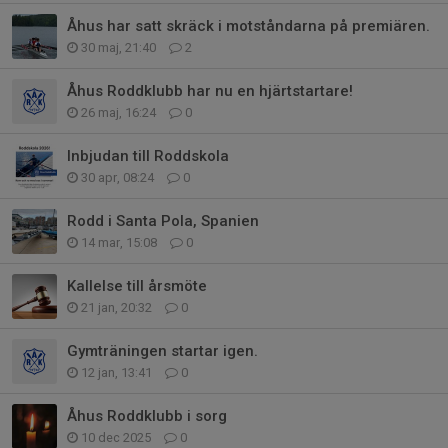
Åhus har satt skräck i motståndarna på premiären.
30 maj, 21:40
2
Åhus Roddklubb har nu en hjärtstartare!
26 maj, 16:24
0
Inbjudan till Roddskola
30 apr, 08:24
0
Rodd i Santa Pola, Spanien
14 mar, 15:08
0
Kallelse till årsmöte
21 jan, 20:32
0
Gymträningen startar igen.
12 jan, 13:41
0
Åhus Roddklubb i sorg
10 dec 2025
0