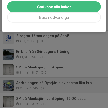
Godkänn alla kakor
Tidigare nyheter
Bara nödvändiga
2 segrar även dag 2 på Sorö!
5 jul, 21:17
0
2 segrar första dagen på Sorö!
4 jul, 21:17
0
En bild från Söndagens träning!
14 jun, 19:33
0
SM på Munksjön, Jönköping.
31 maj, 18:17
0
Andra dagen på Ryrsjön blev nästan lika bra
31 maj, 17:46
0
SM på Munksjön, Jönköping, 19-20 sept.
31 maj, 10:19
0