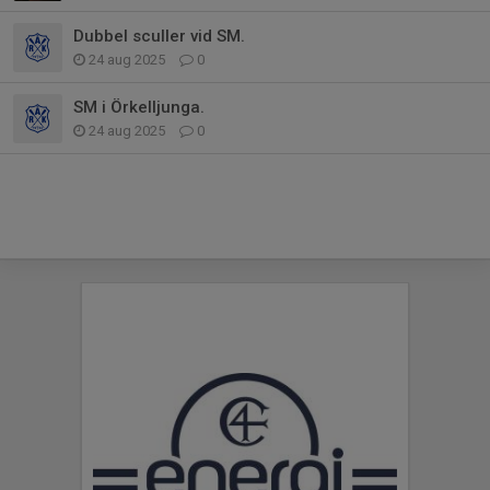
Dubbel sculler vid SM.
24 aug 2025
0
SM i Örkelljunga.
24 aug 2025
0