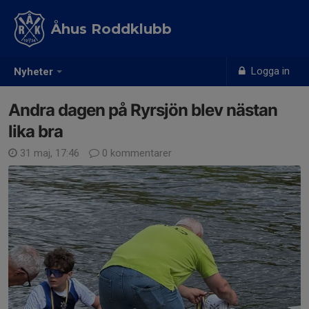
Åhus Roddklubb
Logga in
Nyheter
Andra dagen på Ryrsjön blev nästan
lika bra
31 maj, 17:46
0 kommentarer