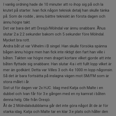
I vanlig ordning hade de 10 minuter att ro ihop sig på och la
krutet på starter. Ivan fick någon teknisk detalj han skulle tänka
på. Som de rodde , ännu bättre tekniskt än första dagen och
ännu högre takt.
Det var bara det att Öresjö/Mölndal var ännu snabbare. Åhus
slutar 2:a 2.2 sekunder bakom och 5 sekunder före Mölndal.
Mycket bra rott.
Andra båt ut var Vilhelm i B singel. Han skulle försöka spänna
bågen ännu högre men han fick inte riktigt den fart han ville i
båten. Takten var högre men draget kortare vilket gjorde att inte
båten flyttade sig snabbare. Han slutar 4:a i ett fullt lopp vilket är
mer än godkänt. Detta var Villes 3 och 4:e 1000 m lopp någonsin.
Så det är bara fortsätta på inslagna vägen mot SM/FM som är
stora målet i år.
Sist ut för dagen var 2x HJC. Idag med Katja och Malte i en
dubbel och Ivan får för 3:e gången med en ny kamrat i båten
denna helg. Olle från Öresjö.
Åt de 2 Mölndalsdubblarna går det inte göra något åt de är för
starka idag. Katja och Malte tar en klar 3:e plats och håller den