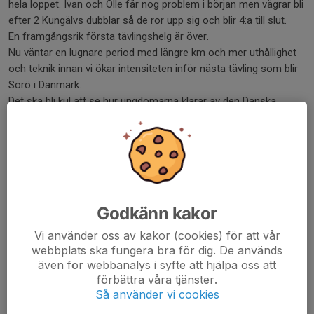
hela loppet. Ivan och Olle får nog problem i början men vägrar bli
efter 2 Kungälvs dubblar så de ror upp sig och blir 4:a till slut.
En framgångsrik första tävlingshelg är över.
Nu väntar en lugnare period med längre km och mer uthållighet
och teknik innan vi ökar intensiteten inför nästa tävling som blir
Sorö i Danmark.
Det ska bli kul att se hur ungdomarna klarar av den Danska
Dynamiten.
Alla som är med på denna resan är ju djupt stolta.
Vi gör detta tillsammans för ÅRK, laget först.
/Tränarna, ledarna, föräldrarna, styrelsen
Dela nyhet
Godkänn kakor
Vi använder oss av kakor (cookies) för att vår
webbplats ska fungera bra för dig. De används
Kommentarer
även för webbanalys i syfte att hjälpa oss att
förbättra våra tjänster.
Så använder vi cookies